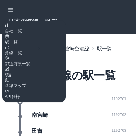
日本の路線・駅デー
タAPI
会社一覧
駅一覧
トップページ
路線
JR宮崎空港線
駅一覧
路線一覧
都道府県一覧
JR宮崎空港線の駅一覧
統計
路線マップ
API仕様
宮崎
1192701
南宮崎
1192702
田吉
1192703