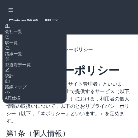
日本の路線・駅デー
タAPI
会社一覧
駅一覧
トップページ
プライバシーポリシー
路線一覧
都道府県一覧
プライバシーポリシー
統計
@matsubokkuri
（以下，「サイト管理者」といいま
路線マップ
す。）は，本ウェブサイト上で提供するサービス（以下,
API仕様
「本サービス」といいます。）における，利用者の個人
情報の取扱いについて，以下のとおりプライバシーポリ
シー（以下，「本ポリシー」といいます。）を定めま
す。
第1条（個人情報）