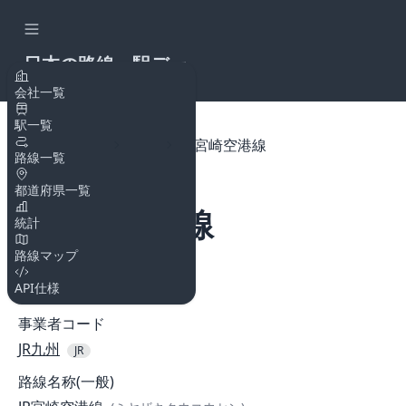
日本の路線・駅デー
タAPI
会社一覧
駅一覧
トップページ
路線
JR宮崎空港線
路線一覧
都道府県一覧
JR宮崎空港線
統計
路線マップ
路線コード
API仕様
11927
事業者コード
JR九州
JR
路線名称(一般)