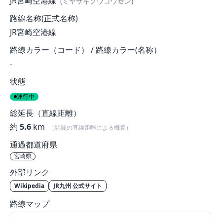
JR宮崎空港線
(ミヤザキクウコウセン)
路線名称(正式名称)
JR宮崎空港線
路線カラー（コード） / 路線カラー(名称）
-
状態
運行中
総延長（直線距離）
約
5.6
km
（駅間の直線距離による概算）
通過都道府県
宮崎県
外部リンク
Wikipedia
JR九州 公式サイト
路線マップ