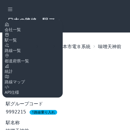
日本の路線・駅デー
タAPI
会社一覧
駅一覧
トップページ
路線
熊本市電Ｂ系統
味噌天神前
路線一覧
都道府県一覧
味噌天神前
統計
熊本市電Ｂ系統
路線マップ
駅コード
API仕様
9992317
駅グループコード
9992215
1路線乗り入れ
駅名称