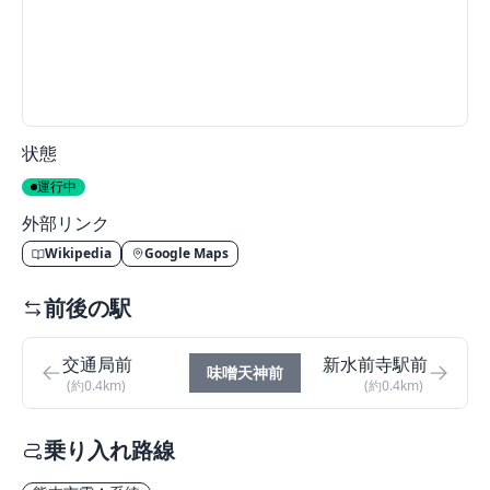
状態
運行中
外部リンク
Wikipedia
Google Maps
前後の駅
交通局前
新水前寺駅前
味噌天神前
(約0.4km)
(約0.4km)
乗り入れ路線