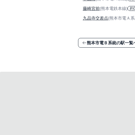
藤崎宮前
(熊本電鉄本線)
約0
九品寺交差点
(熊本市電Ａ系
熊本市電Ｂ系統の駅一覧