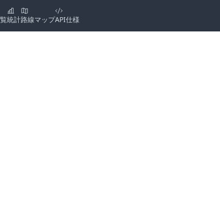
覧
統計
路線マップ
API仕様