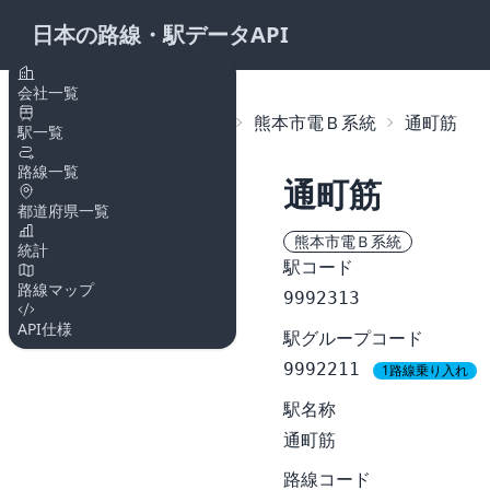
日本の路線・駅データAPI
会社一覧
トップページ
路線
熊本市電Ｂ系統
通町筋
駅一覧
路線一覧
通町筋
都道府県一覧
熊本市電Ｂ系統
統計
駅コード
路線マップ
9992313
API仕様
駅グループコード
9992211
1路線乗り入れ
駅名称
通町筋
路線コード