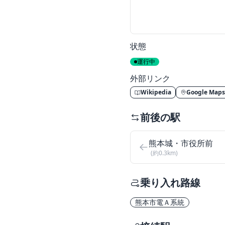
状態
運行中
外部リンク
Wikipedia
Google Maps
前後の駅
熊本城・市役所前
(約0.3km)
乗り入れ路線
熊本市電Ａ系統