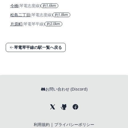
今橋
(琴電志度線)
約1.6km
松島二丁目
(琴電志度線)
約1.8km
片原町
(琴電琴平線)
約2.0km
琴電琴平線の駅一覧へ戻る
お問い合わせ (Discord)
利用規約
|
プライバシーポリシー