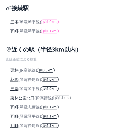
接続駅
三条
(琴電琴平線)
約1.0km
瓦町
(琴電琴平線)
約1.1km
近くの駅（半径3km以内）
直線距離による概算
栗林
(JR高徳線)
約0.5km
花園
(琴電長尾線)
約1.0km
三条
(琴電琴平線)
約1.0km
栗林公園北口
(JR高徳線)
約1.1km
瓦町
(琴電志度線)
約1.1km
瓦町
(琴電琴平線)
約1.1km
瓦町
(琴電長尾線)
約1.1km