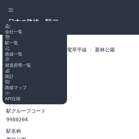
日本の路線・駅デー
タAPI
会社一覧
駅一覧
トップページ
路線
琴電琴平線
栗林公園
路線一覧
都道府県一覧
栗林公園
統計
琴電琴平線
路線マップ
駅コード
API仕様
9980204
駅グループコード
9980204
駅名称