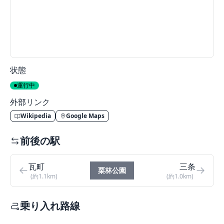
状態
運行中
外部リンク
Wikipedia
Google Maps
前後の駅
瓦町
三条
栗林公園
(約1.1km)
(約1.0km)
乗り入れ路線