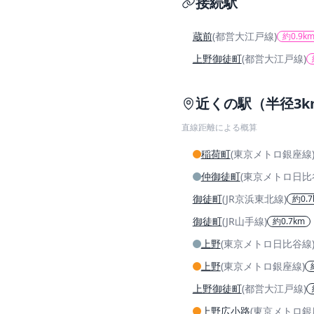
接続駅
蔵前
(都営大江戸線)
約0.9k
上野御徒町
(都営大江戸線)
近くの駅（半径3k
直線距離による概算
稲荷町
(東京メトロ銀座線
仲御徒町
(東京メトロ日比
御徒町
(JR京浜東北線)
約0.7
御徒町
(JR山手線)
約0.7km
上野
(東京メトロ日比谷線
上野
(東京メトロ銀座線)
上野御徒町
(都営大江戸線)
上野広小路
(東京メトロ銀