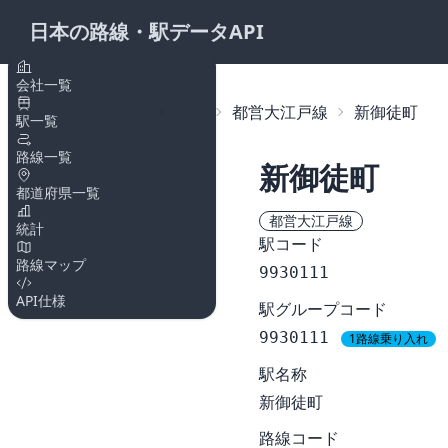
日本の路線・駅データAPI
会社一覧
トップページ
路線
都営大江戸線
新御徒町
駅一覧
路線一覧
新御徒町
都道府県一覧
都営大江戸線
統計
駅コード
路線マップ
9930111
API仕様
駅グループコード
9930111
1路線乗り入れ
駅名称
新御徒町
路線コード