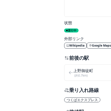
状態
運行中
外部リンク
Wikipedia
Google Maps
前後の駅
上野御徒町
(約0.7km)
乗り入れ路線
つくばエクスプレス