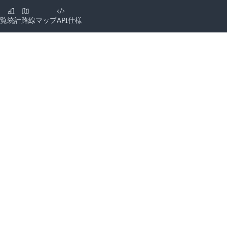
覧
統計
路線マップ
API仕様