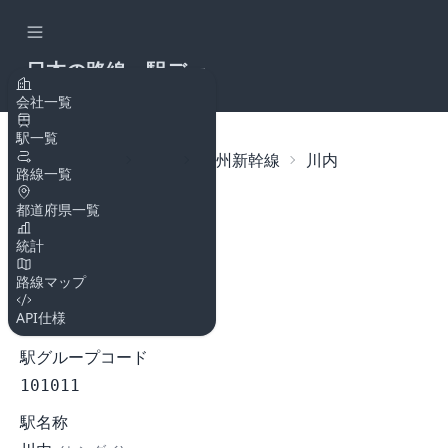
日本の路線・駅デー
タAPI
会社一覧
駅一覧
トップページ
路線
九州新幹線
川内
路線一覧
都道府県一覧
川内
統計
九州新幹線
路線マップ
駅コード
API仕様
101011
駅グループコード
101011
駅名称