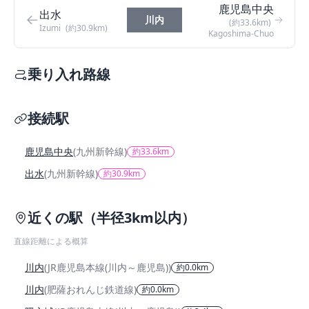
鹿児島中央
出水
川内
(約33.6km)
Izumi
(約30.9km)
Kagoshima-Chuo
乗り入れ路線
接続駅
鹿児島中央
(九州新幹線)
約33.6km
出水
(九州新幹線)
約30.9km
近くの駅（半径3km以内）
直線距離による概算
川内
(JR鹿児島本線(川内～鹿児島))
約0.0km
川内
(肥薩おれんじ鉄道線)
約0.0km