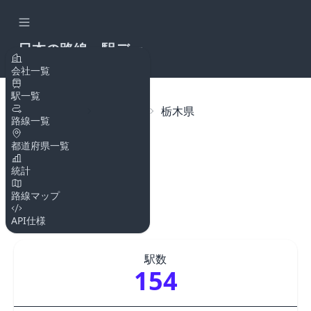
日本の路線・駅デー
タAPI
会社一覧
駅一覧
トップページ
都道府県
栃木県
路線一覧
都道府県一覧
栃木県
統計
都道府県コード
路線マップ
9
API仕様
駅数
154