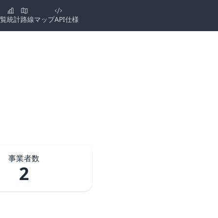
覧
統計
路線マップ
API仕様
事業者数
2