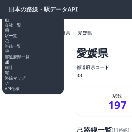
日本の路線・駅データAPI
会社一覧
トップページ
都道府県
愛媛県
駅一覧
路線一覧
愛媛県
都道府県一覧
都道府県コード
統計
38
路線マップ
API仕様
駅数
197
路線一覧
(11路線)