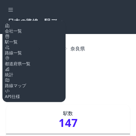
日本の路線・駅デー
タAPI
会社一覧
駅一覧
トップページ
都道府県
奈良県
路線一覧
都道府県一覧
奈良県
統計
都道府県コード
路線マップ
29
API仕様
駅数
147