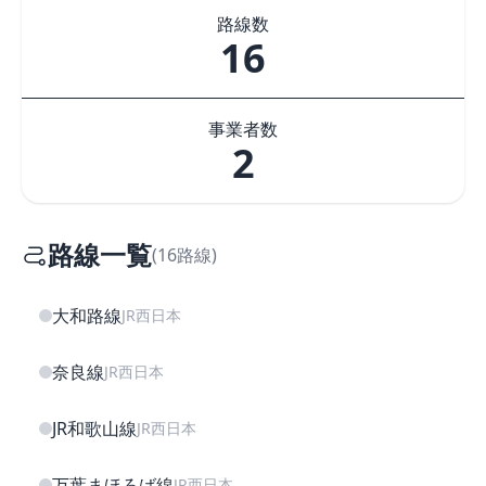
路線数
16
事業者数
2
路線一覧
(16路線)
大和路線
JR西日本
奈良線
JR西日本
JR和歌山線
JR西日本
万葉まほろば線
JR西日本