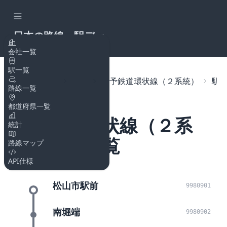
日本の路線・駅デー
タAPI
会社一覧
駅一覧
トップページ
路線
伊予鉄道環状線（２系統）
駅
路線一覧
都道府県一覧
伊予鉄道環状線（２系
統計
統）の駅一覧
路線マップ
API仕様
松山市駅前
9980901
南堀端
9980902