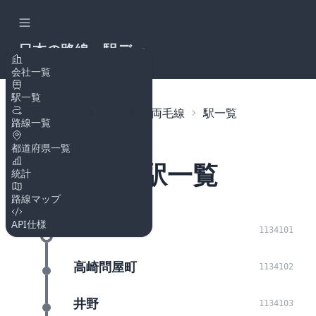
日本の路線・駅デー
タAPI
会社一覧
駅一覧
トップページ
路線
JR両毛線
駅一覧
路線一覧
都道府県一覧
JR両毛線の駅一覧
統計
路線マップ
API仕様
高崎
1134101
高崎問屋町
1134102
井野
1134103